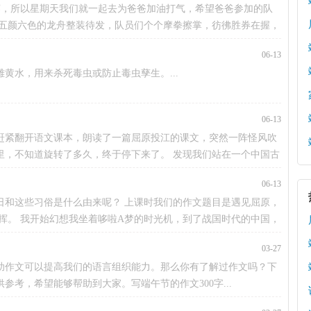
赛，所以星期天我们就一起去为爸爸加油打气，希望爸爸参加的队
，五颜六色的龙舟整装待发，队员们个个摩拳擦掌，彷彿胜券在握，
06-13
黄水，用来杀死毒虫或防止毒虫孳生。...
06-13
赶紧翻开语文课本，朗读了一篇屈原投江的课文，突然一阵怪风吹
里，不知道旋转了多久，终于停下来了。 发现我们站在一个中国古
06-13
日和这些习俗是什么由来呢？ 上课时我们的作文题目是遇见屈原，
挥。 我开始幻想我坐着哆啦A梦的时光机，到了战国时代的中国，
03-27
助作文可以提高我们的语言组织能力。那么你有了解过作文吗？下
参考，希望能够帮助到大家。写端午节的作文300字...