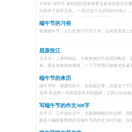
今年的 端午节 最特别的是爸爸要去参加划龙舟比
伍能夺下冠军宝座。 一到河边只见碧绿的河面上
而站在河岸边的观众，比队员们还要紧...
端午节的习俗
每逢端午节，人们把房子打扫干净，在厨房里洒上雄
屈原投江
当当当！上课钟响起，大家匆匆忙忙的回到教室，
来，接近龙卷风的规模，一下子把我们都卷进风暴
代的皇宫前，...
端午节的来历
端午节时，都要吃粽子、划龙船比赛，但是这个节
老师 有说明一些跟屈原有关的题材，让我们自由发
我遇屈原的时候，...
写端午节的作文300字
在学习、工作或生活中，大家都接触过作文吧，借
面是小编收集整理的写端午节的作文300字8篇，仅供