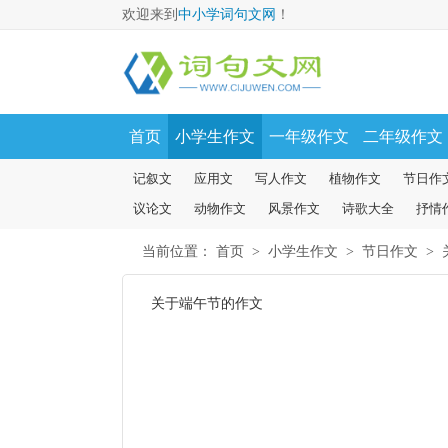
欢迎来到
中小学词句文网
！
首页
小学生作文
一年级作文
二年级作文
记叙文
应用文
写人作文
植物作文
节日作
议论文
动物作文
风景作文
诗歌大全
抒情
当前位置：
首页
>
小学生作文
>
节日作文
>
关于端午节的作文